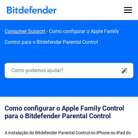
Skip to content
Consumer Support
-
Como configurar o Apple Family
Control para o Bitdefender Parental Control
AI Search
Como configurar o Apple Family Control
para o Bitdefender Parental Control
A instalação do Bitdefender Parental Control no iPhone ou iPad do