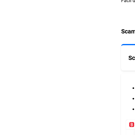
Fácil 
Scam
Sc