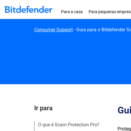
Skip to content
Para a casa
Para pequenas empres
Consumer Support
-
Guia para o Bitdefender S
Ir para
Gui
O que é Scam Protection Pro?
Proteg