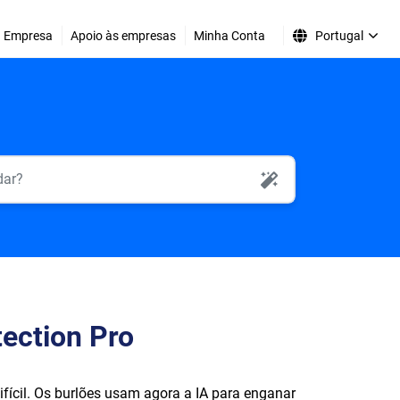
Empresa
Apoio às empresas
Minha Conta
Portugal
AI Search
tection Pro
ifícil. Os burlões usam agora a IA para enganar