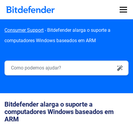
Skip to content
Consumer Support
-
Bitdefender alarga o suporte a
computadores Windows baseados em ARM
AI Search
Bitdefender alarga o suporte a
computadores Windows baseados em
ARM