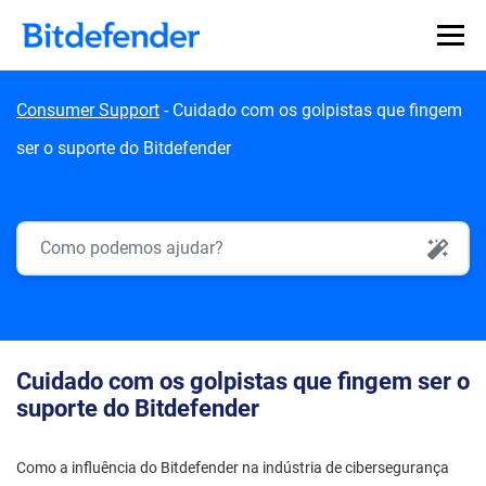
Skip to content
Consumer Support
-
Cuidado com os golpistas que fingem
ser o suporte do Bitdefender
AI Search
Cuidado com os golpistas que fingem ser o
suporte do Bitdefender
Como a influência do Bitdefender na indústria de cibersegurança