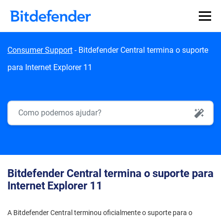
Skip to content
Consumer Support
-
Bitdefender Central termina o suporte
para Internet Explorer 11
AI Search
Bitdefender Central termina o suporte para
Internet Explorer 11
A Bitdefender Central terminou oficialmente o suporte para o