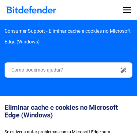
Skip to content
Consumer Support
-
Eliminar cache e cookies no Microsoft
Edge (Windows)
AI Search
Eliminar cache e cookies no Microsoft
Edge (Windows)
Se estiver a notar problemas com o Microsoft Edge num