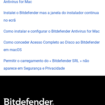
Antivirus for Mac
Instalei o Bitdefender mas a janela do instalador continua
no ecrã
Como instalar e configurar o Bitdefender Antivirus for Mac
Como conceder Acesso Completo ao Disco ao Bitdefender
em macOS
Permitir o carregamento do « Bitdefender SRL » não
aparece em Segurança e Privacidade