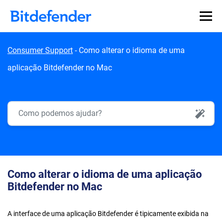
Skip to content
Consumer Support
-
Como alterar o idioma de uma
aplicação Bitdefender no Mac
AI Search
Como alterar o idioma de uma aplicação
Bitdefender no Mac
A interface de uma aplicação Bitdefender é tipicamente exibida na