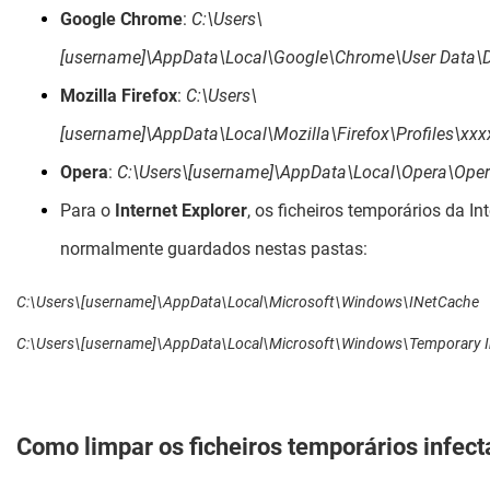
Google Chrome
:
C:\Users\
[username]\AppData\Local\Google\Chrome\User Data\D
Mozilla Firefox
:
C:\Users\
[username]\AppData\Local\Mozilla\Firefox\Profiles\xxx
Opera
:
C:\Users\[username]\AppData\Local\Opera\Ope
Para o
Internet Explorer
, os ficheiros temporários da In
normalmente guardados nestas pastas:
C:\Users\[username]\AppData\Local\Microsoft\Windows\INetCache
C:\Users\[username]\AppData\Local\Microsoft\Windows\Temporary In
Como limpar os ficheiros temporários infec