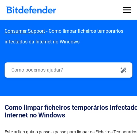
Skip to content
Consumer Support
-
Como limpar ficheiros temporários
infectados da Internet no Windows
AI Search
Como limpar ficheiros temporários infectad
Internet no Windows
Este artigo guia-o passo a passo para limpar os Ficheiros Temporários