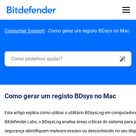
Skip to content
Consumer Support
-
Como gerar um registo BDsys no Mac
AI Search
Como gerar um registo BDsys no Mac
Este artigo explica como utilizar o utilitário BDsysLog em computado
Bitdefender Labs, o BDsysLog analisa áreas críticas do sistema para p
segurança identifiquem malware evasivo ou desconhecido no seu disp