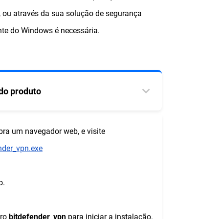
, ou através da sua solução de segurança
nte do Windows é necessária.
 do produto
bra um navegador web, e visite
nder_vpn.exe
o.
iro
bitdefender_vpn
para iniciar a instalação.