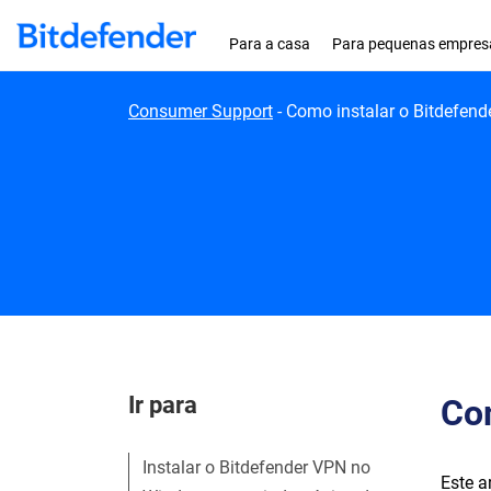
Skip to content
Para a casa
Para pequenas empres
Consumer Support
-
Como instalar o Bitdefen
Ir para
Co
Instalar o Bitdefender VPN no
Este a