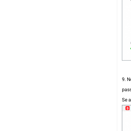
9. N
pass
Se a