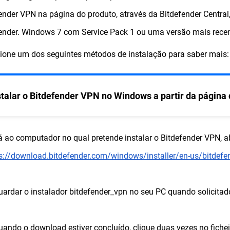
ender VPN na página do produto, através da Bitdefender Central
ender. Windows 7 com Service Pack 1 ou uma versão mais rece
ione um dos seguintes métodos de instalação para saber mais:
stalar o Bitdefender VPN no Windows a partir da página
á ao computador no qual pretende instalar o Bitdefender VPN, a
s://download.bitdefender.com/windows/installer/en-us/bitdefe
uardar o instalador bitdefender_vpn no seu PC quando solicitad
uando o download estiver concluído, clique duas vezes no fiche