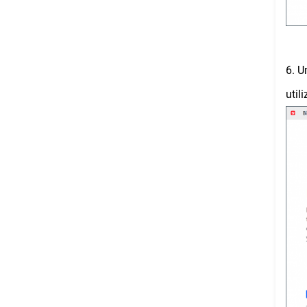
6. U
util