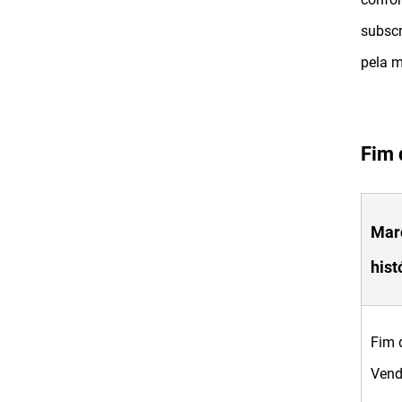
subscr
pela 
Fim 
Mar
hist
Fim 
Ven