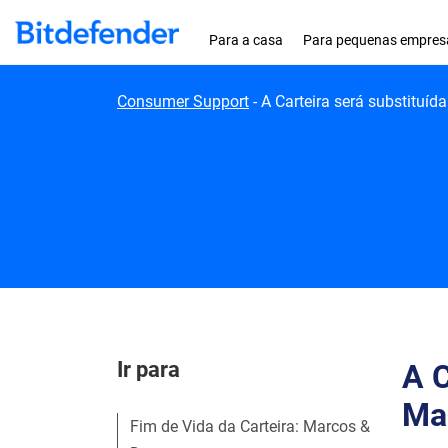
Skip to content
Para a casa
Para pequenas empres
Consumer Support
-
A Carteira será substituí
Ir para
A C
Ma
Fim de Vida da Carteira: Marcos &