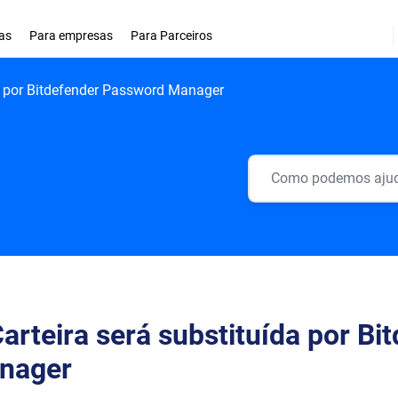
as
Para empresas
Para Parceiros
da por Bitdefender Password Manager
arteira será substituída por B
nager