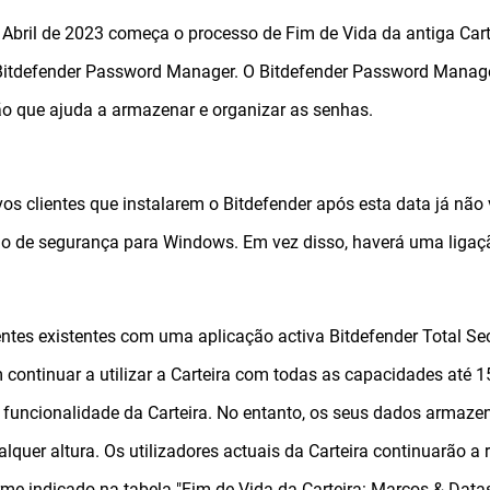
 Abril de 2023 começa o processo de Fim de Vida da antiga Carte
itdefender Password Manager. O Bitdefender Password Manage
o que ajuda a armazenar e organizar as senhas.
os clientes que instalarem o Bitdefender após esta data já não 
o de segurança para Windows. Em vez disso, haverá uma ligaç
entes existentes com uma aplicação activa Bitdefender Total Secur
continuar a utilizar a Carteira com todas as capacidades até 1
 funcionalidade da Carteira. No entanto, os seus dados arma
lquer altura. Os utilizadores actuais da Carteira continuarão a
me indicado na tabela "Fim de Vida da Carteira: Marcos & Datas