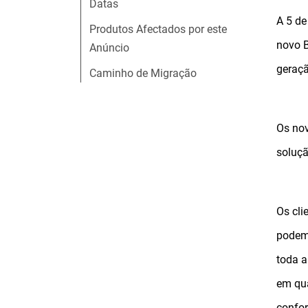
Datas
A 5 de
Produtos Afectados por este
novo B
Anúncio
geraçã
Caminho de Migração
Os nov
soluçã
Os cli
podem 
toda a
em qua
confor