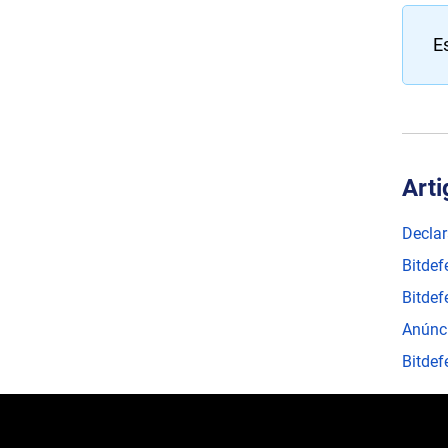
Es
Arti
Declar
Bitdef
Bitdef
Anúnci
Bitdef